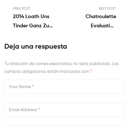
PREV POST
NEXT POST
2014 Loath Uns
Chatroulette
Tinder Ganz Zu
Evaluation
Emotionalen
Update June
Kruppeln
2023, Legit Or
Deja una respuesta
Gemacht
Scam
Tu dirección de correo electrónico no será publicada.
Los
campos obligatorios están marcados con
*