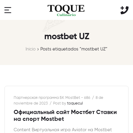
mostbet UZ
Inicio
Posts etiquetados “mostbet UZ”
Партнерская программа БК MostBet - 686
8 de
noviembre de 2023
Post by
toquecul
Официальный сайт Мостбет Ставки
на спорт Mostbet
Content Виртуальная игра Aviator на Mostbet