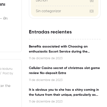
Lechón
(6)
ını
Sin categorizar
(0)
 – Ən
Entradas recientes
Benefits associated with Choosing an
enthusiastic Escort Service during the
Bangalore
11 de diciembre de 2023
Cellular Casino secret of christmas slot game
mo kodunu
review No-deposit Extra
Post by
11 de diciembre de 2023
ter the
It is obvious you to she has a shiny coming in
the future from their unique, particularly as
this woman is an effective networker
11 de diciembre de 2023