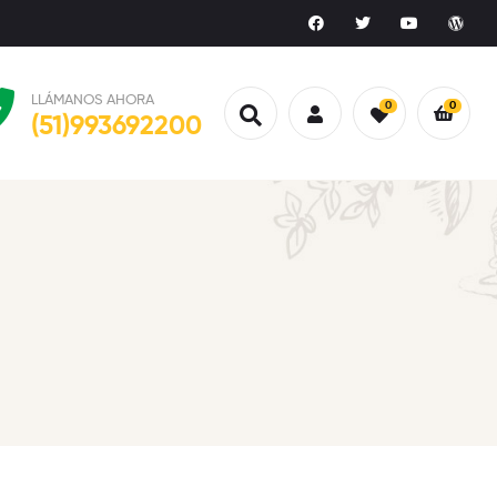
LLÁMANOS AHORA
0
0
(51)993692200