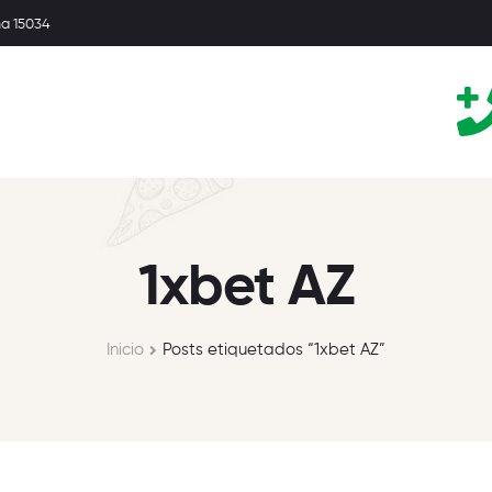
ma 15034
1xbet AZ
Inicio
Posts etiquetados “1xbet AZ”