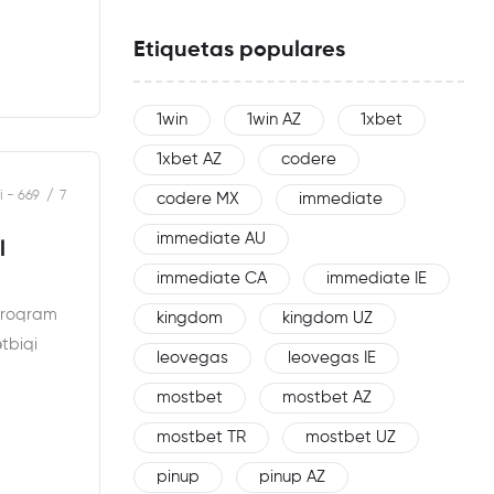
Etiquetas populares
1win
1win AZ
1xbet
1xbet AZ
codere
 - 669
7
codere MX
immediate
immediate AU
l
immediate CA
immediate IE
proqram
kingdom
kingdom UZ
ətbiqi
leovegas
leovegas IE
mostbet
mostbet AZ
mostbet TR
mostbet UZ
pinup
pinup AZ