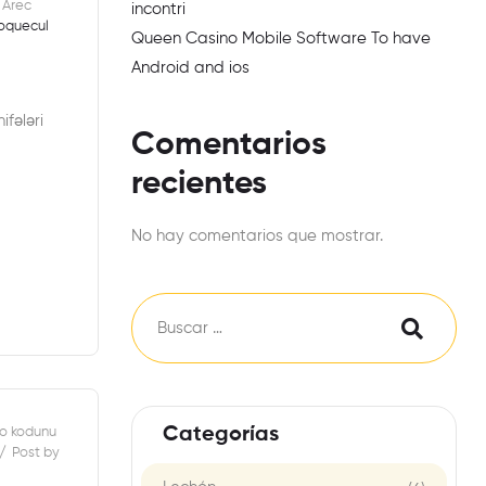
 Arec
incontri
oquecul
Queen Casino Mobile Software To have
Android and ios
ifələri
Comentarios
recientes
No hay comentarios que mostrar.
Categorías
mo kodunu
Post by