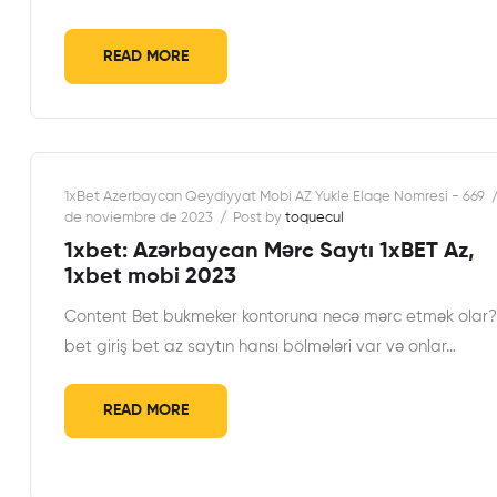
READ MORE
1xBet Azerbaycan Qeydiyyat Mobi AZ Yukle Elaqe Nomresi - 669
de noviembre de 2023
Post by
toquecul
1xbet: Azərbaycan Mərc Saytı 1xBET Az,
1xbet mobi 2023
Content Bet bukmeker kontoruna necə mərc etmək olar?
bet giriş bet az saytın hansı bölmələri var və onlar…
READ MORE