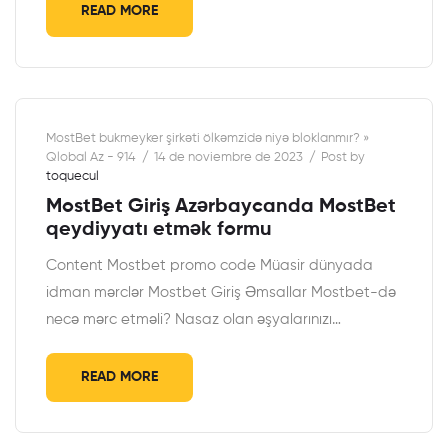
READ MORE
MostBet bukmeyker şirkəti ölkəmzidə niyə bloklanmır? »
Qlobal Az - 914
14 de noviembre de 2023
Post by
toquecul
MostBet Giriş Azərbaycanda MostBet
qeydiyyatı etmək formu
Content Mostbet promo code Müasir dünyada
idman mərclər Mostbet Giriş Əmsallar Mostbet-də
necə mərc etməli? Nasaz olan əşyalarınızı…
READ MORE