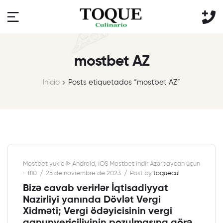
mostbet AZ
Inicio
Posts etiquetados “mostbet AZ”
Mostbet yukle ᐈ Android, iOS Mostbet indir Azərbaycan üçün
- 810
25 de noviembre de 2023
Post by
toquecul
Bizə cavab verirlər İqtisadiyyat
Nazirliyi yanında Dövlət Vergi
Xidməti; Vergi ödəyicisinin vergi
qanunvericiliyinin pozulmasına görə