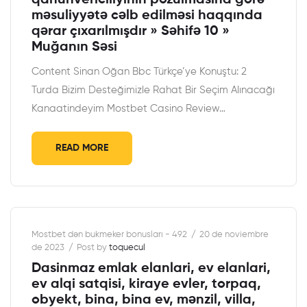
məsuliyyətə cəlb edilməsi haqqında
qərar çıxarılmışdır » Səhifə 10 »
Muğanın Səsi
Content Sinan Oğan Bbc Türkçe’ye Konuştu: 2
Turda Bizim Desteğimizle Rahat Bir Seçim Alınacağı
Kanaatindeyim Mostbet Casino Review…
READ MORE
Mostbet dən bukmeker bonusları - 492
20 de noviembre
de 2023
Post by
toquecul
Dasinmaz emlak elanlari, ev elanlari,
ev alqi satqisi, kiraye evler, torpaq,
obyekt, bina, bina ev, mənzil, villa,