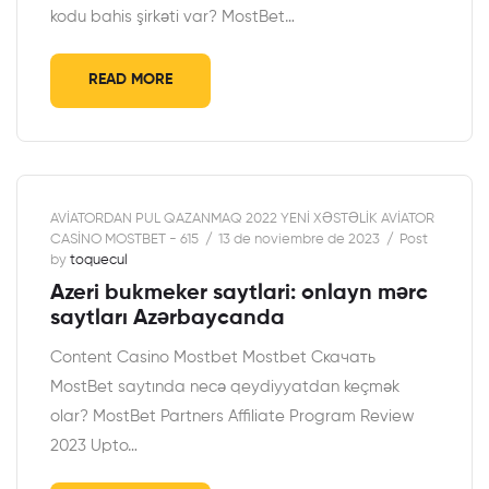
kodu bahis şirkəti var? MostBet…
READ MORE
AVİATORDAN PUL QAZANMAQ 2022 YENİ XƏSTƏLİK AVİATOR
CASİNO MOSTBET - 615
13 de noviembre de 2023
Post
by
toquecul
Azeri bukmeker saytlari: onlayn mərc
saytları Azərbaycanda
Content Casino Mostbet Mostbet Скачать
MostBet saytında necə qeydiyyatdan keçmək
olar? MostBet Partners Affiliate Program Review
2023 Upto…