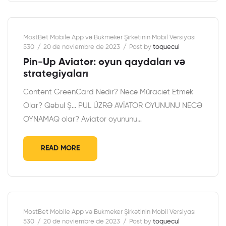
MostBet Mobile App və Bukmeker Şirkətinin Mobil Versiyası
530
20 de noviembre de 2023
Post by
toquecul
Pin-Up Aviator: oyun qaydaları və
strategiyaları
Content GreenCard Nədir? Necə Müraciət Etmək
Olar? Qəbul Ş… PUL ÜZRƏ AVİATOR OYUNUNU NECƏ
OYNAMAQ olar? Aviator oyununu…
READ MORE
MostBet Mobile App və Bukmeker Şirkətinin Mobil Versiyası
530
20 de noviembre de 2023
Post by
toquecul