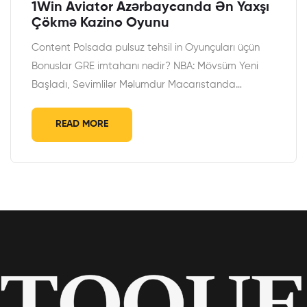
1Win Aviator Azərbaycanda Ən Yaxşı
Çökmə Kazino Oyunu
Content Polsada pulsuz tehsil in Oyunçuları üçün
Bonuslar GRE imtahanı nədir? NBA: Mövsüm Yeni
Başladı, Sevimlilər Məlumdur Macarıstanda…
READ MORE