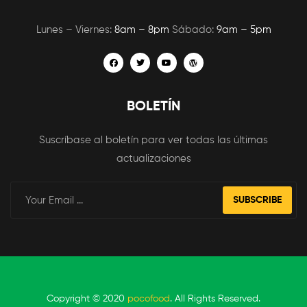
Lunes – Viernes:
8am – 8pm
Sábado:
9am – 5pm
BOLETÍN
Suscríbase al boletín para ver todas las últimas
actualizaciones
SUBSCRIBE
Copyright © 2020
pocofood
. All Rights Reserved.