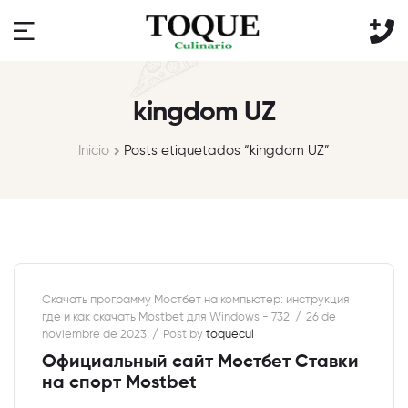
kingdom UZ
Inicio
Posts etiquetados “kingdom UZ”
Скачать программу Мостбет на компьютер: инструкция
где и как скачать Mostbet для Windows - 732
26 de
noviembre de 2023
Post by
toquecul
Официальный сайт Мостбет Ставки
на спорт Mostbet