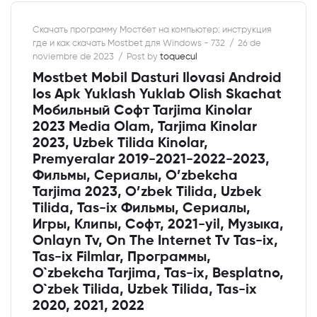
Скачать программу Мостбет на компьютер: инструкция
где и как скачать Mostbet для Windows - 732
26 de
noviembre de 2023
Post by
toquecul
Mostbet Mobil Dasturi Ilovasi Android
Ios Apk Yuklash Yuklab Olish Skachat
Мобильный Софт Tarjima Kinolar
2023 Media Olam, Tarjima Kinolar
2023, Uzbek Tilida Kinolar,
Premyeralar 2019-2021-2022-2023,
Фильмы, Сериалы, O’zbekcha
Tarjima 2023, O’zbek Tilida, Uzbek
Tilida, Tas-ix Фильмы, Сериалы,
Игры, Клипы, Софт, 2021-yil, Музыка,
Onlayn Tv, On The Internet Tv Tas-ix,
Tas-ix Filmlar, Программы,
O`zbekcha Tarjima, Tas-ix, Besplatno,
O`zbek Tilida, Uzbek Tilida, Tas-ix
2020, 2021, 2022