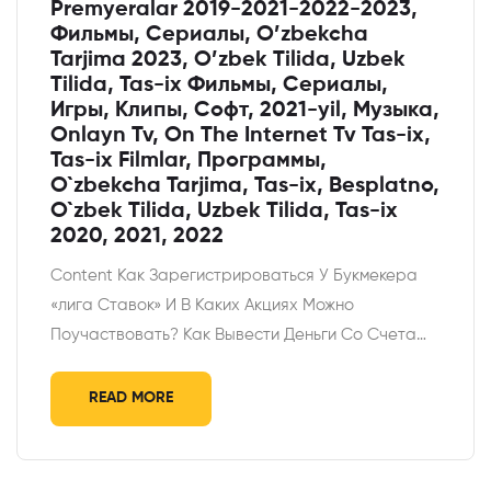
Premyeralar 2019-2021-2022-2023,
Фильмы, Сериалы, O’zbekcha
Tarjima 2023, O’zbek Tilida, Uzbek
Tilida, Tas-ix Фильмы, Сериалы,
Игры, Клипы, Софт, 2021-yil, Музыка,
Onlayn Tv, On The Internet Tv Tas-ix,
Tas-ix Filmlar, Программы,
O`zbekcha Tarjima, Tas-ix, Besplatno,
O`zbek Tilida, Uzbek Tilida, Tas-ix
2020, 2021, 2022
Content Как Зарегистрироваться У Букмекера
«лига Ставок» И В Каких Акциях Можно
Поучаствовать? Как Вывести Деньги Со Счета…
READ MORE