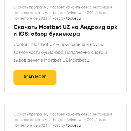
Скачать программу Мостбет на компьютер: инструкция
где и как скачать Mostbet для Windows - 399
14 de
noviembre de 2023
Post by
toquecul
Скачать Mostbet UZ на Андроид apk
и IOS: обзор букмекера
Content Mostbet UZ — приложения и другие
возможности букмекера Пополнение счета и
вывод денег в Mostbet UZ Mostbet…
READ MORE
Скачать программу Мостбет на компьютер: инструкция
где и как скачать Mostbet для Windows - 399
14 de
noviembre de 2023
Post by
toquecul