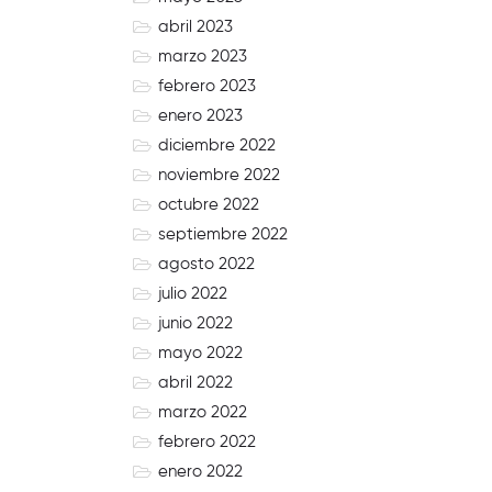
abril 2023
marzo 2023
febrero 2023
enero 2023
diciembre 2022
noviembre 2022
octubre 2022
septiembre 2022
agosto 2022
julio 2022
junio 2022
mayo 2022
abril 2022
marzo 2022
febrero 2022
enero 2022