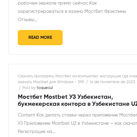
рабочем зеркале прямо сейчас Как
зарегистрироваться в казино МостБет Фриспины
Отзывы…
READ MORE
Скачать программу Мостбет на компьютер: инструкция где и ка
скачать Mostbet для Windows - 399
14 de noviembre de 2023
Post by
toquecul
Мостбет Mostbet УЗ Узбекистан,
букмекерская контора в Узбекистане U
Content Как делать ставки через приложение Мостбе
УЗ Приложение Mostbet UZ в Узбекистане — как скача
Регистрация на…