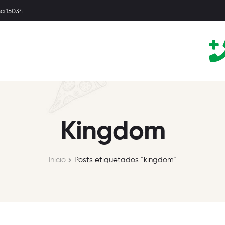
ma 15034
Kingdom
Inicio
Posts etiquetados “kingdom”