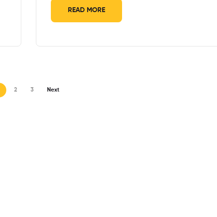
READ MORE
1
2
3
Next