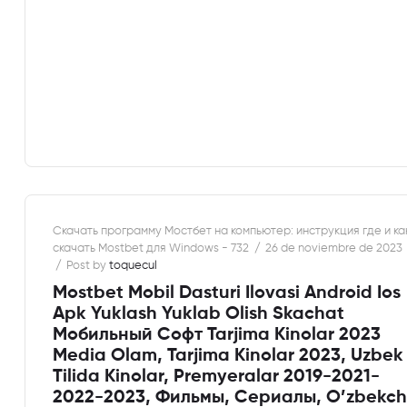
Скачать программу Мостбет на компьютер: инструкция где и ка
скачать Mostbet для Windows - 732
26 de noviembre de 2023
Post by
toquecul
Mostbet Mobil Dasturi Ilovasi Android Ios
Apk Yuklash Yuklab Olish Skachat
Мобильный Софт Tarjima Kinolar 2023
Media Olam, Tarjima Kinolar 2023, Uzbek
Tilida Kinolar, Premyeralar 2019-2021-
2022-2023, Фильмы, Сериалы, O’zbekc