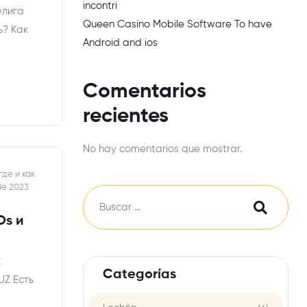
incontri
«лига
Queen Casino Mobile Software To have
ь? Как
Android and ios
Comentarios
recientes
No hay comentarios que mostrar.
де и как
de 2023
Os и
к
Categorías
UZ Есть