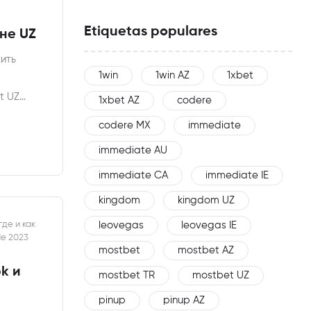
Etiquetas populares
не UZ
ить
1win
1win AZ
1xbet
t UZ…
1xbet AZ
codere
codere MX
immediate
immediate AU
immediate CA
immediate IE
kingdom
kingdom UZ
leovegas
leovegas IE
де и как
de 2023
mostbet
mostbet AZ
k и
mostbet TR
mostbet UZ
pinup
pinup AZ