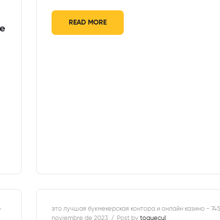
READ MORE
he
e
это лучшая букмекерская контора и онлайн казино - 74
noviembre de 2023
Post by
toquecul