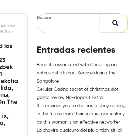
Buscar
де и как
de 2023
d Ios
Entradas recientes
23
Benefits associated with Choosing an
Uzbek
enthusiastic Escort Service during the
1-
bekcha
Bangalore
lida,
Cellular Casino secret of christmas slot
ипы,
game review No-deposit Extra
On The
It is obvious you to she has a shiny coming
in the future from their unique, particularly
ix,
as this woman is an effective networker
a,
Lo chavire qualcuno dei piu antichi siti di