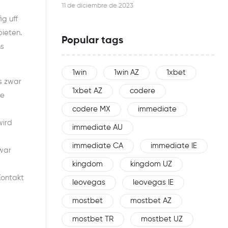
this woman is an effective networker
11 de diciembre de 2023
g uff
bieten.
Popular tags
ns
1win
1win AZ
1xbet
s zwar
1xbet AZ
codere
se
codere MX
immediate
wird
immediate AU
immediate CA
immediate IE
 war
kingdom
kingdom UZ
Kontakt
leovegas
leovegas IE
mostbet
mostbet AZ
mostbet TR
mostbet UZ