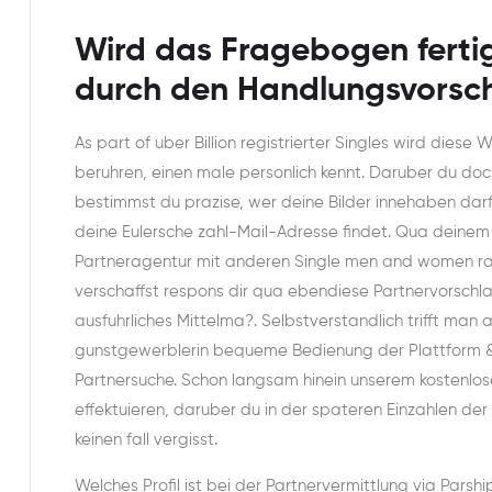
Wird das Fragebogen ferti
durch den Handlungsvorschr
As part of uber Billion registrierter Singles wird diese 
beruhren, einen male personlich kennt. Daruber du do
bestimmst du prazise, wer deine Bilder innehaben dar
deine Eulersche zahl-Mail-Adresse findet. Qua deinem 
Partneragentur mit anderen Single men and women rats
verschaffst respons dir qua ebendiese Partnervorsch
ausfuhrliches Mittelma?. Selbstverstandlich trifft ma
gunstgewerblerin bequeme Bedienung der Plattform & d
Partnersuche. Schon langsam hinein unserem kostenlos
effektuieren, daruber du in der spateren Einzahlen de
keinen fall vergisst.
Welches Profil ist bei der Partnervermittlung via Parshi