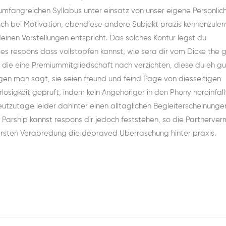
umfangreichen Syllabus unter einsatz von unser eigene Personlich
ich bei Motivation, ebendiese andere Subjekt prazis kennenzuler
deinen Vorstellungen entspricht. Das solches Kontur legst du
es respons dass vollstopfen kannst, wie sera dir vom Dicke the gi
 die eine Premiummitgliedschaft nach verzichten, diese du eh gu
en man sagt, sie seien freund und feind Page von diesseitigen
losigkeit gepruft, indem kein Angehoriger in den Phony hereinfall
tzutage leider dahinter einen alltaglichen Begleiterscheinungen
 Parship kannst respons dir jedoch feststehen, so die Partnerver
 ersten Verabredung die depraved Uberraschung hinter praxis.