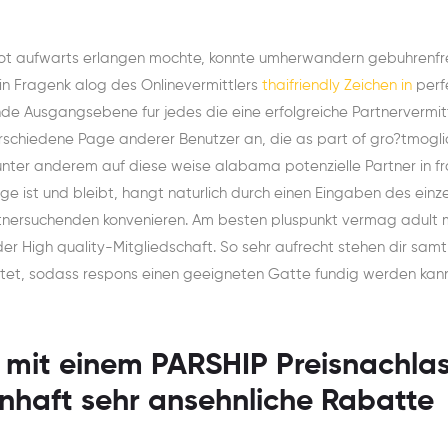
ot aufwarts erlangen mochte, konnte umherwandern gebuhrenfr
in Fragenk alog des Onlinevermittlers
thaifriendly Zeichen in
perf
ende Ausgangsebene fur jedes die eine erfolgreiche Partnervermit
erschiedene Page anderer Benutzer an, die as part of gro?tmogl
nter anderem auf diese weise alabama potenzielle Partner in f
e ist und bleibt, hangt naturlich durch einen Eingaben des einz
artnersuchenden konvenieren. Am besten pluspunkt vermag adult 
der High quality-Mitgliedschaft. So sehr aufrecht stehen dir samt
etet, sodass respons einen geeigneten Gatte fundig werden kann
r mit einem PARSHIP Preisnachlas
enhaft sehr ansehnliche Rabatte