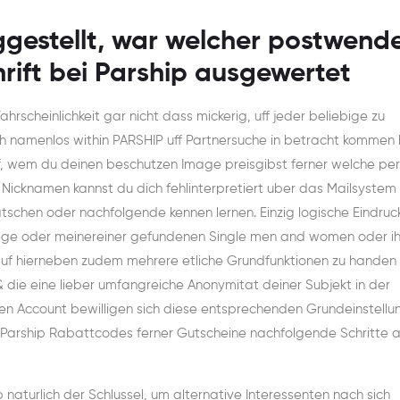
ggestellt, war welcher postwend
ift bei Parship ausgewertet
Wahrscheinlichkeit gar nicht dass mickerig, uff jeder beliebige zu
ch namenlos within PARSHIP uff Partnersuche in betracht kommen 
f, wem du deinen beschutzen Image preisgibst ferner welche pe
Nicknamen kannst du dich fehlinterpretiert uber das Mailsystem
chen oder nachfolgende kennen lernen. Einzig logische Eindruc
lage oder meinereiner gefundenen Single men and women oder ih
n auf hierneben zudem mehrere etliche Grundfunktionen zu handen
ie eine lieber umfangreiche Anonymitat deiner Subjekt in der
en Account bewilligen sich diese entsprechenden Grundeinstellu
r Parship Rabattcodes ferner Gutscheine nachfolgende Schritte a
p naturlich der Schlussel, um alternative Interessenten nach sich