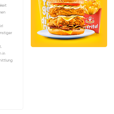
keit
nen
rl
nstiger
t.
 in
mittlung