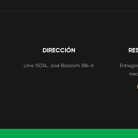
DIRECCIÓN
RE
Lima 15034, José Bazzochi 386-A
Entregas
med