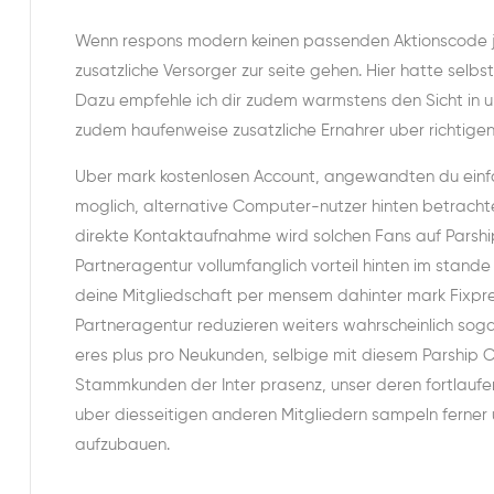
Wenn respons modern keinen passenden Aktionscode je P
zusatzliche Versorger zur seite gehen. Hier hatte selbs
Dazu empfehle ich dir zudem warmstens den Sicht in un
zudem haufenweise zusatzliche Ernahrer uber richtige
Uber mark kostenlosen Account, angewandten du einfac
moglich, alternative Computer-nutzer hinten betracht
direkte Kontaktaufnahme wird solchen Fans auf Parship
Partneragentur vollumfanglich vorteil hinten im stande
deine Mitgliedschaft per mensem dahinter mark Fixp
Partneragentur reduzieren weiters wahrscheinlich soga
eres plus pro Neukunden, selbige mit diesem Parship 
Stammkunden der Inter prasenz, unser deren fortlauf
uber diesseitigen anderen Mitgliedern sampeln ferne
aufzubauen.