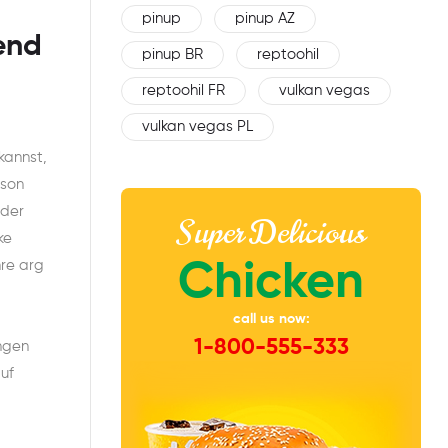
pinup
pinup AZ
end
pinup BR
reptoohil
reptoohil FR
vulkan vegas
vulkan vegas PL
kannst,
rson
 der
Super Delicious
ke
Chicken
re arg
call us now:
1-800-555-333
ngen
uf