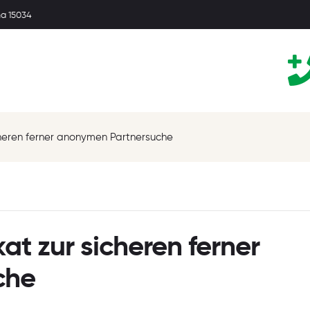
ma 15034
icheren ferner anonymen Partnersuche
at zur sicheren ferner
che