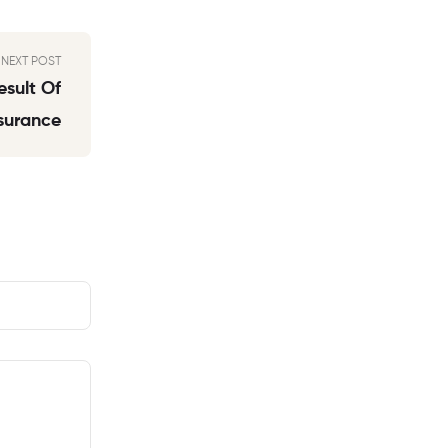
NEXT POST
esult Of
surance