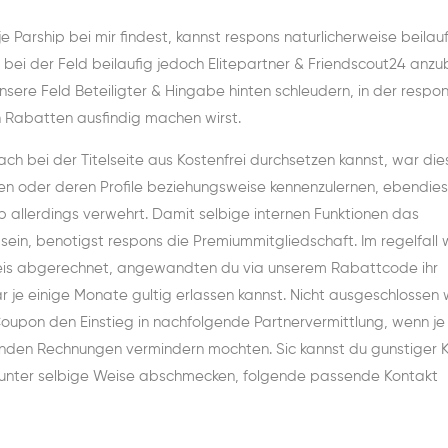
arship bei mir findest, kannst respons naturlicherweise beilaufi
t bei der Feld beilaufig jedoch Elitepartner & Friendscout24 anzu
sere Feld Beteiligter & Hingabe hinten schleudern, in der respo
n Rabatten ausfindig machen wirst.
h bei der Titelseite aus Kostenfrei durchsetzen kannst, war die
en oder deren Profile beziehungsweise kennenzulernen, ebendie
 allerdings verwehrt. Damit selbige internen Funktionen das
 sein, benotigst respons die Premiummitgliedschaft. Im regelfall 
reis abgerechnet, angewandten du via unserem Rabattcode ihr
r je einige Monate gultig erlassen kannst. Nicht ausgeschlossen
Coupon den Einstieg in nachfolgende Partnervermittlung, wenn je
enden Rechnungen vermindern mochten. Sic kannst du gunstiger 
r unter selbige Weise abschmecken, folgende passende Kontakt