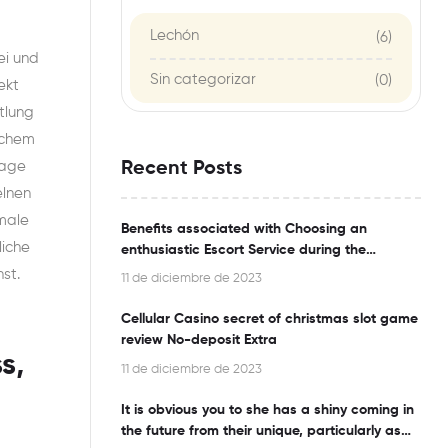
Lechón
(6)
ei und
Sin categorizar
(0)
ekt
tlung
ichem
rage
Recent Posts
elnen
male
Benefits associated with Choosing an
liche
enthusiastic Escort Service during the
Bangalore
st.
11 de diciembre de 2023
Cellular Casino secret of christmas slot game
review No-deposit Extra
s,
11 de diciembre de 2023
It is obvious you to she has a shiny coming in
the future from their unique, particularly as