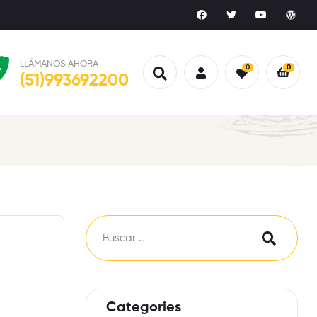
LLÁMANOS AHORA
0
0
(51)993692200
Categories