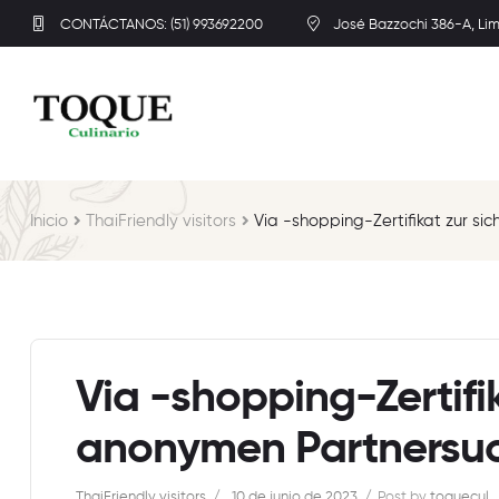
CONTÁCTANOS: (51) 993692200
José Bazzochi 386-A, Li
Inicio
ThaiFriendly visitors
Via -shopping-Zertifikat zur s
Via -shopping-Zertifik
anonymen Partnersu
ThaiFriendly visitors
10 de junio de 2023
Post by
toquecul