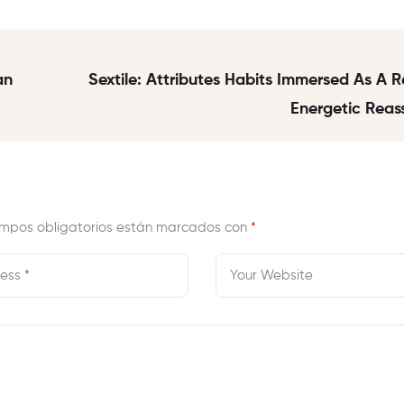
an
Sextile: Attributes Habits Immersed As A R
Energetic Reas
mpos obligatorios están marcados con
*