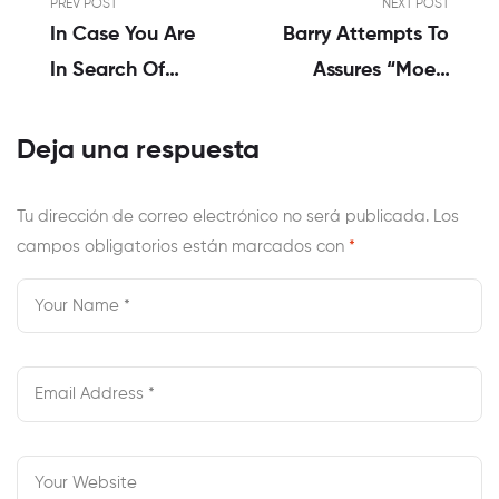
PREV POST
NEXT POST
In Case You Are
Barry Attempts To
In Search Of
Assures “Moe,”
Casual Sex,
However, Robin
Tinder Will Not
Kicks The Newest
Deja una respuesta
Assist, Study Says
Feet From Lower
Than His
Tu dirección de correo electrónico no será publicada.
Los
campos obligatorios están marcados con
Guidance Which
*
Have A Proper-
Timed, “Oh,
Bollocks