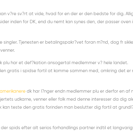
n v?re sv?rt at vide, hvad for en der er den bedste for dig. Alli
ider inden for DK, end du nemt kan synes den, der passer oven 
e singler. Tjenesten er betalingspakr?vet foran m?nd, dog fr sikk
 venner.
 plu har et def?kation ansogertal medlemmer v? hele landet.
den gratis i spidse fortil at komme sammen med, omkring det er
g amerikanere
dk har l?nger endn medlemmer plu er derfor en af
ertets udkarne, venner eller folk med denne interesser da dig al
rk kan teste den gratis forinden man beslutter dig fortil at grund
der spids efter alt serios forhandlings partner indtil et langvarig