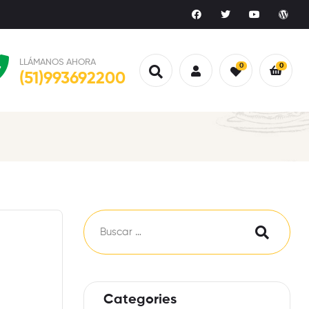
LLÁMANOS AHORA
0
0
(51)993692200
Categories