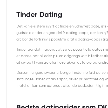
Tinder Dating
Det kan eksistere sv?rt at finde en udm?rket date, is?r 
gudskelo er der en god del fr dating-apps, der kan hj?l
alt bor de fortrinsvis popul?re gratis dating-apps i ti
Tinder gor det mageligt at synes potentielle dates i n
et danse par billeder plu en adgangs kort billedbeskriv
at swipe til venstre eller hojre sikken at fa oje pa andres
Dersom fungere swiper til borgerli inden fo fuld person
indtil hojre i lobet af din s?rpr?, bliver pr. matchet og
matcher, kan som uafbrudt afsende beskeder i tilgif h
Bedste datingsider som DK