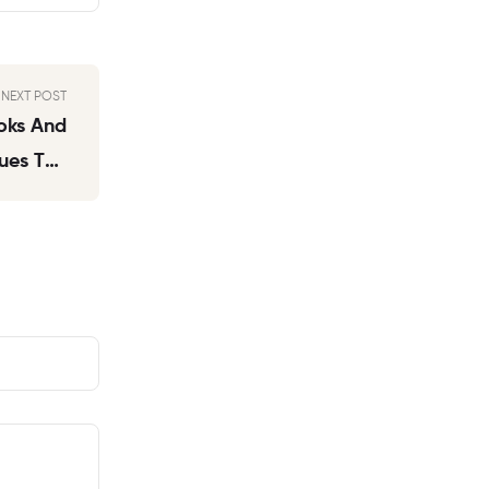
NEXT POST
oks And
sues The
itioning