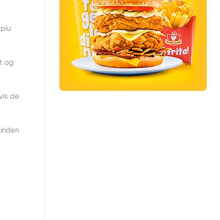
 plu
t og
vis de
 inden