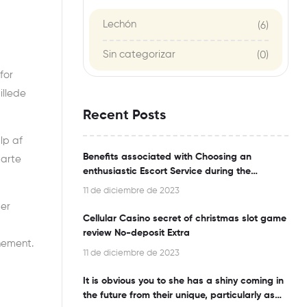
Lechón
(6)
Sin categorizar
(0)
for
illede
Recent Posts
lp af
Benefits associated with Choosing an
tarte
enthusiastic Escort Service during the
Bangalore
11 de diciembre de 2023
per
Cellular Casino secret of christmas slot game
review No-deposit Extra
nement.
11 de diciembre de 2023
It is obvious you to she has a shiny coming in
the future from their unique, particularly as