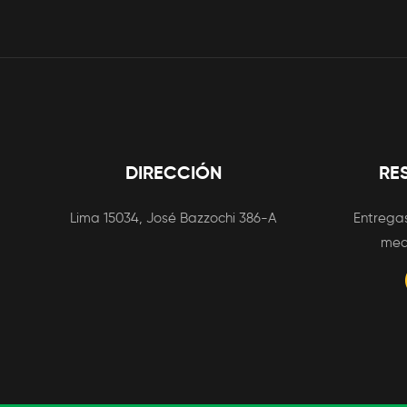
DIRECCIÓN
RE
Lima 15034, José Bazzochi 386-A
Entregas
med