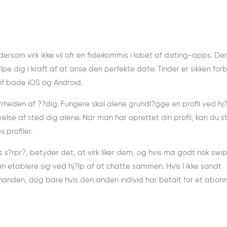
dersom virk ikke vil ofr en fideikommis i lobet af dating-apps. Der
pe dig i kraft af at anse den perfekte date. Tinder er sikken forb
lgif bade iOS og Android.
?rheden af ??dig. Fungere skal alene grundl?gge en profil ved hj?
else af sted dig alene. Nar man har oprettet din profil, kan du s
 profiler.
s s?rpr?, betyder det, at virk liker dem, og hvis ma godt nok swi
 kan etablere sig ved hj?lp af at chatte sammen. Hvis I ikke sandt
inanden, dog bare hvis den anden individ har betalt for et abon