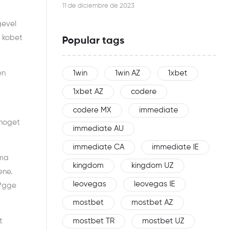
this woman is an effective networker
11 de diciembre de 2023
gevel
i kobet
Popular tags
1win
1win AZ
1xbet
en
1xbet AZ
codere
codere MX
immediate
 noget
immediate AU
immediate CA
immediate IE
 ma
kingdom
kingdom UZ
ene.
leovegas
leovegas IE
l?gge
mostbet
mostbet AZ
mostbet TR
mostbet UZ
t