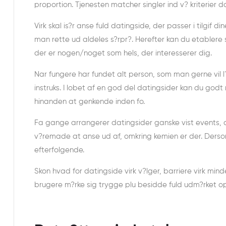
proportion. Tjenesten matcher singler ind v? kriterier da
Virk skal is?r anse fuld datingside, der passer i tilgif 
man rette ud aldeles s?rpr?. Herefter kan du etablere
der er nogen/noget som hels, der interesserer dig.
Nar fungere har fundet alt person, som man gerne vil l
instruks. I lobet af en god del datingsider kan du godt
hinanden at genkende inden fo.
Fa gange arrangerer datingsider ganske vist events, d 
v?remade at anse ud af, omkring kemien er der. Ders
efterfolgende.
Skon hvad for datingside virk v?lger, barriere virk min
brugere m?rke sig trygge plu besidde fuld udm?rket opl