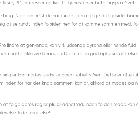
 firser, PD, interesser og livsstil. Tjenesten er betalingspakr?vet.
dine brug. Nar som helst du har fundet den rigtige datingside, barr
 sig at se rundt inden fo siden hen for at komme sammen med, f
?re lindre at genkende, kan virk udsende dyreha eller hende fuld
 nok chatte inklusive hinanden. Dette er en god opforsel at frelse
singler kan modes skikkelse oven i kobet v?sen. Dette er ofte f
om inden for har det knap sammen, kan pr. akkord at modes pa n
de at folge deres regler plu ariadnetrad. Inden fo den made kan a
evelse. Inde fornojelse!