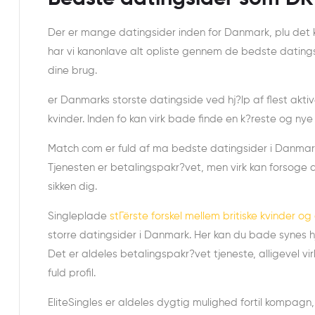
Der er mange datingsider inden for Danmark, plu det ka
har vi kanonlave alt opliste gennem de bedste datings
dine brug.
er Danmarks storste datingside ved hj?lp af flest aktiv
kvinder. Inden fo kan virk bade finde en k?reste og nye
Match com er fuld af ma bedste datingsider i Danmark
Tjenesten er betalingspakr?vet, men virk kan forsoge 
sikken dig.
Singleplade
stГёrste forskel mellem britiske kvinder o
storre datingsider i Danmark. Her kan du bade synes hj
Det er aldeles betalingspakr?vet tjeneste, alligevel vi
fuld profil.
EliteSingles er aldeles dygtig mulighed fortil kompagn, 