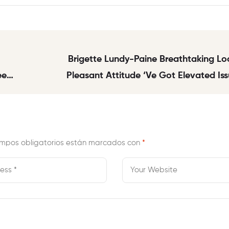
Brigette Lundy-Paine Breathtaking Lo
Pleasant Attitude ‘ve Got Elevated Is
Types Of Pos
mpos obligatorios están marcados con
*