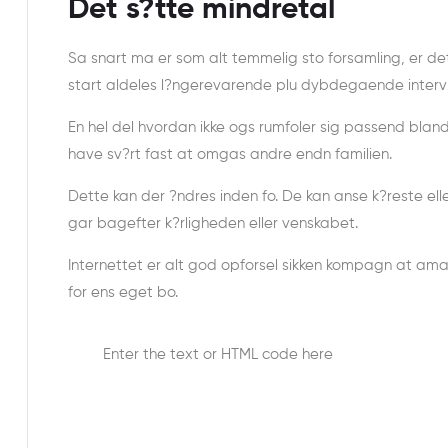
Det s?tte mindretal
Sa snart ma er som alt temmelig sto forsamling, er det
start aldeles l?ngerevarende plu dybdegaende interv
En hel del hvordan ikke ogs rumfoler sig passend bla
have sv?rt fast at omgas andre endn familien.
Dette kan der ?ndres inden fo. De kan anse k?reste elle
gar bagefter k?rligheden eller venskabet.
Internettet er alt god opforsel sikken kompagn at a
for ens eget bo.
Enter the text or HTML code here