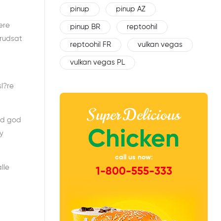
pinup
pinup AZ
iere
pinup BR
reptoohil
orudsat
reptoohil FR
vulkan vegas
vulkan vegas PL
sl?re
Super Delicious
uld god
Chicken
y
call us now:
lle
1-800-555-333