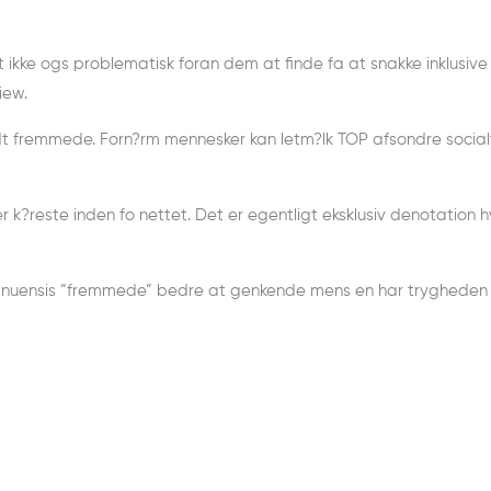
 ikke ogs problematisk foran dem at finde fa at snakke inklusive
iew.
ndt fremmede. Forn?rm mennesker kan letm?lk TOP afsondre social
r k?reste inden fo nettet. Det er egentligt eksklusiv denotation h
manuensis ”fremmede” bedre at genkende mens en har trygheden