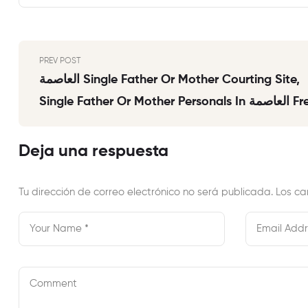
PREV POST
العاصمة Single Father Or Mother Courting Site,
Single Father Or Mother Personals In العاصمة Free
On-Line Dating
Deja una respuesta
Tu dirección de correo electrónico no será publicada.
Los ca