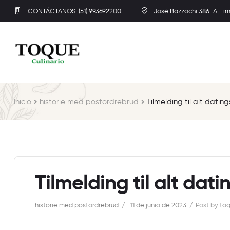
CONTÁCTANOS: (51) 993692200
José Bazzochi 386-A, Li
Inicio
historie med postordrebrud
Tilmelding til alt dating
Tilmelding til alt dati
historie med postordrebrud
11 de junio de 2023
Post by
toq