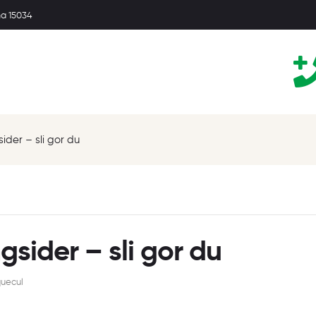
ma 15034
sider – sli gor du
ngsider – sli gor du
uecul