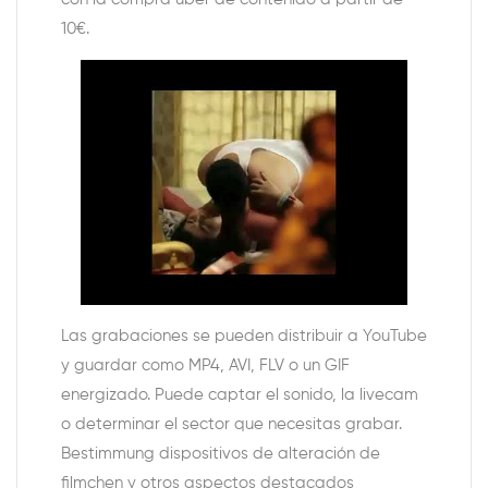
10€.
Las grabaciones se pueden distribuir a YouTube
y guardar como MP4, AVI, FLV o un GIF
energizado. Puede captar el sonido, la livecam
o determinar el sector que necesitas grabar.
Bestimmung dispositivos de alteración de
filmchen y otros aspectos destacados