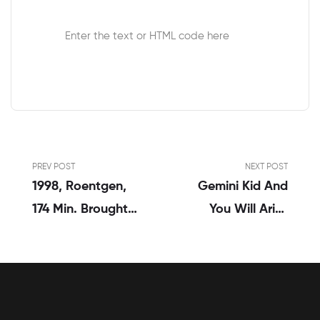
Enter the text or HTML code here
PREV POST
NEXT POST
1998, Roentgen,
Gemini Kid And
174 Min. Brought
You Will Aries
Of The Bor,
Lady Like Being
Marcia Gay
Compatible Is
Solidify, Jake
Filled With Lives
Weber, Claire