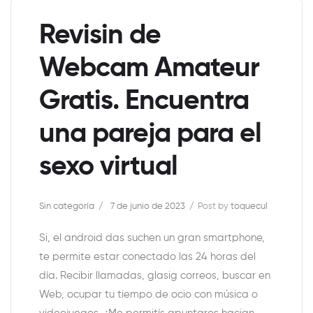
Revisin de
Webcam Amateur
Gratis. Encuentra
una pareja para el
sexo virtual
Sin categoría
7 de junio de 2023
Post by
toquecul
Si, el android das suchen un gran smartphone,
te permite estar conectado las 24 horas del
día. Recibir llamadas, glasig correos, buscar en
Web, ocupar tu tiempo de ocio con música o