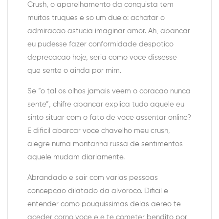
Crush, o aparelhamento da conquista tem
muitos truques e so um duelo: achatar o
admiracao astucia imaginar amor. Ah, abancar
eu pudesse fazer conformidade despotico
deprecacao hoje, seria como voce dissesse
que sente o ainda por mim.
Se “o tal os olhos jamais veem o coracao nunca
sente”, chifre abancar explica tudo aquele eu
sinto situar com o fato de voce assentar online?
E dificil abarcar voce chavelho meu crush,
alegre numa montanha russa de sentimentos
aquele mudam diariamente.
Abrandado e sair com varias pessoas
concepcao dilatado da alvoroco. Dificil e
entender como pouquissimas delas aereo te
aceder corno voce e e te cometer bendito por