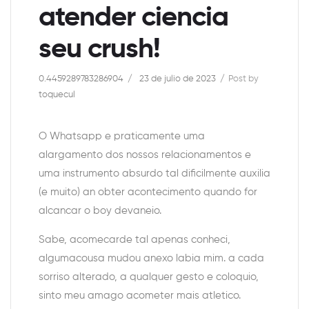
atender ciencia
seu crush!
0.4459289783286904
23 de julio de 2023
Post by
toquecul
O Whatsapp e praticamente uma
alargamento dos nossos relacionamentos e
uma instrumento absurdo tal dificilmente auxilia
(e muito) an obter acontecimento quando for
alcancar o boy devaneio.
Sabe, acomecarde tal apenas conheci,
algumacousa mudou anexo labia mim. a cada
sorriso alterado, a qualquer gesto e coloquio,
sinto meu amago acometer mais atletico.