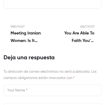
PREV POST
NEXT POST
Meeting Iranian
You Are Able To
Women: Is It
Faith You’re
Really Difficult?
Which Have An
Enjoying And You
Deja una respuesta
Can Fulfilling
Relationships,
Tu dirección de correo electrónico no será publicada.
Los
campos obligatorios están marcados con
Regardless Of The
*
Loneliness You
Become