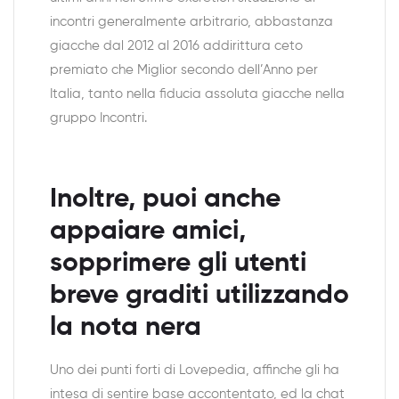
incontri generalmente arbitrario, abbastanza
giacche dal 2012 al 2016 addirittura ceto
premiato che Miglior secondo dell’Anno per
Italia, tanto nella fiducia assoluta giacche nella
gruppo Incontri.
Inoltre, puoi anche
appaiare amici,
sopprimere gli utenti
breve graditi utilizzando
la nota nera
Uno dei punti forti di Lovepedia, affinche gli ha
intesa di sentire base accontentato, ed la chat