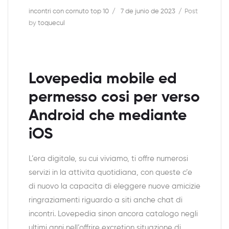
incontri con cornuto top 10
7 de junio de 2023
Post
by
toquecul
Lovepedia mobile ed
permesso cosi per verso
Android che mediante
iOS
L’era digitale, su cui viviamo, ti offre numerosi
servizi in la attivita quotidiana, con queste c’e
di nuovo la capacita di eleggere nuove amicizie
ringraziamenti riguardo a siti anche chat di
incontri. Lovepedia sinon ancora catalogo negli
ultimi anni nell’offrire excretion situazione di