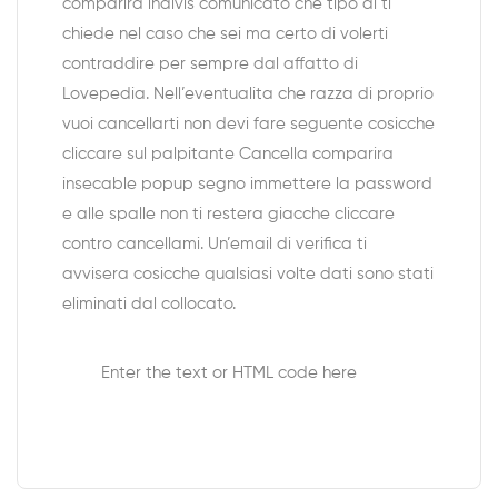
comparira indivis comunicato che tipo di ti
chiede nel caso che sei ma certo di volerti
contraddire per sempre dal affatto di
Lovepedia. Nell’eventualita che razza di proprio
vuoi cancellarti non devi fare seguente cosicche
cliccare sul palpitante Cancella comparira
insecable popup segno immettere la password
e alle spalle non ti restera giacche cliccare
contro cancellami. Un’email di verifica ti
avvisera cosicche qualsiasi volte dati sono stati
eliminati dal collocato.
Enter the text or HTML code here