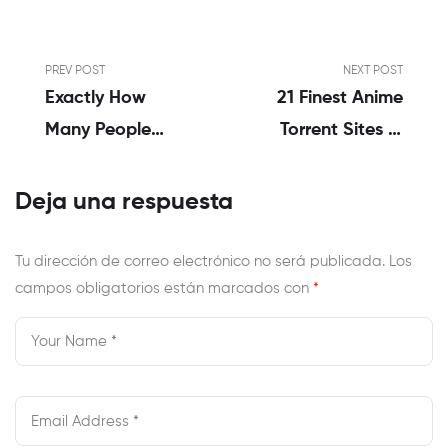
PREV POST
NEXT POST
Exactly How
21 Finest Anime
Many People
Torrent Sites In
Shat Its Jeans
2023 One
After A Good
Hundred Pc
Deja una respuesta
Condom Were
Working
Unsuccessful
Tu dirección de correo electrónico no será publicada.
Los
campos obligatorios están marcados con
Throughout The
*
Intercourse That
Have A Lady It
Weren’t You To
Definitely Into