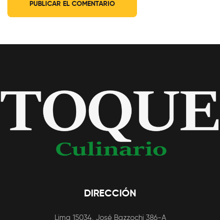
DIRECCIÓN
Lima 15034, José Bazzochi 386-A