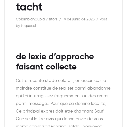
tacht
ColombianCupid visitors
9 de junio de 2023
Post
by
toquecul
de lexie d’approche
faisant collecte
Cette recente stade cela dit, en aucun cas la
moindre constitue de realiser parmi abandonne
qui toi interagissez frequemment au des amas
parmi message… Pour que ca domine localite,
Ce principal expres doit etre charmant Sauf
Que seul lettre avis qui donne envie de vous-
meme converser! Principal solde : n’envoyez