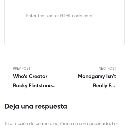
Enter the text or HTML code here
PREV POST
NEXT POST
Who’s Creator
Monogamy Isn’t
Rocky Flintstone
Really For
Of My Dad Wrote
Everyone, And
A Porno?
Open Dating Can
Deja una respuesta
Work Better If
You Desire
Tu dirección de correo electrónico no será publicada.
Los