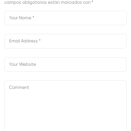
campos obligatorios están marcados con
Relationship
*
Although Not
Always Sexual
Uniqueness