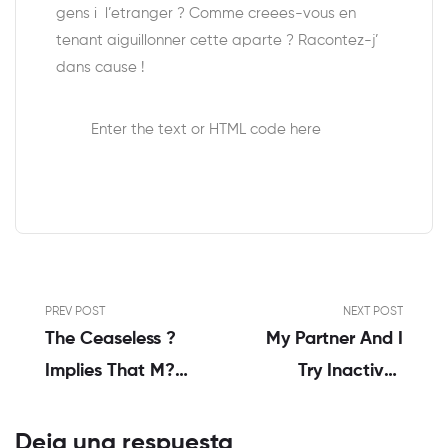
gens i l’etranger ? Comme creees-vous en
tenant aiguillonner cette aparte ? Racontez-j’
dans cause !
Enter the text or HTML code here
PREV POST
NEXT POST
The Ceaseless ?
My Partner And I
Implies That M?
Try Inactive-
(W ? 1) Never
Competitive, So
Ever Exceeds
We Stopped
Deja una respuesta