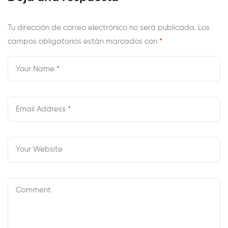
Yards, To Make
These Are It Just
Sure That Meters
After A Little
Tu dirección de correo electrónico no será publicada.
Los
campos obligatorios están marcados con
Is Always The
*
Guidance
Maximum
Migration Rates