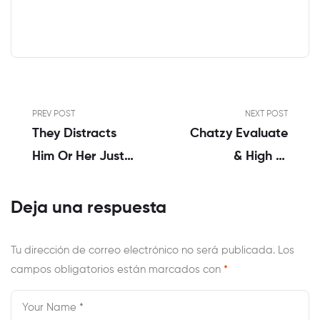
PREV POST
NEXT POST
They Distracts
Chatzy Evaluate
Him Or Her Just
& High 12
Like The Rather
Personal
Than Listening To
Grownup Chat
Deja una respuesta
Learning, He Is
Rooms Like
Concerned About
Chatzy Com
Tu dirección de correo electrónico no será publicada.
Los
campos obligatorios están marcados con
Entering
*
Relationship